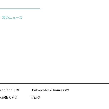
次のニュース
ecolenePP®︎
PolyecoleneBiomass®
への取り組み
ブログ